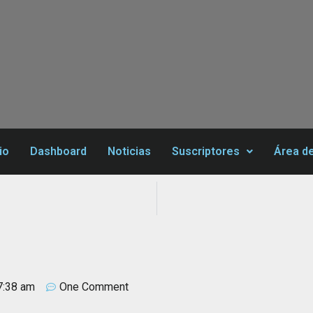
io
Dashboard
Noticias
Suscriptores
Área d
7:38 am
One Comment