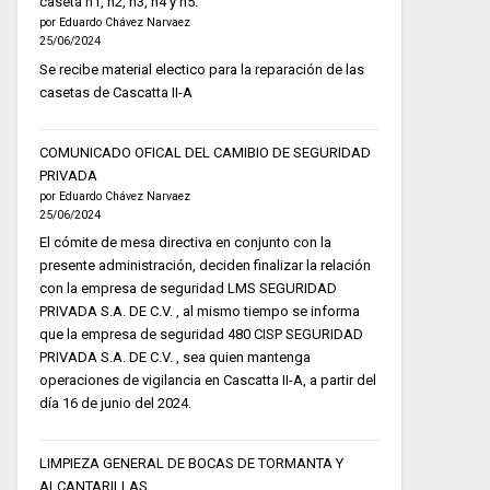
caseta h1, h2, h3, h4 y h5.
por Eduardo Chávez Narvaez
25/06/2024
Se recibe material electico para la reparación de las
casetas de Cascatta II-A
COMUNICADO OFICAL DEL CAMIBIO DE SEGURIDAD
PRIVADA
por Eduardo Chávez Narvaez
25/06/2024
El cómite de mesa directiva en conjunto con la
presente administración, deciden finalizar la relación
con la empresa de seguridad LMS SEGURIDAD
PRIVADA S.A. DE C.V. , al mismo tiempo se informa
que la empresa de seguridad 480 CISP SEGURIDAD
PRIVADA S.A. DE C.V. , sea quien mantenga
operaciones de vigilancia en Cascatta II-A, a partir del
día 16 de junio del 2024.
LIMPIEZA GENERAL DE BOCAS DE TORMANTA Y
ALCANTARILLAS