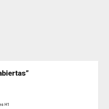
abiertas
”
tes H1