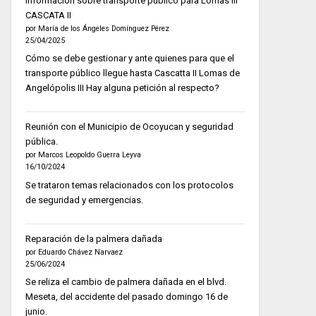
Información sobre transporte público para Lomas III
CASCATA II
por María de los Ángeles Domínguez Pérez
25/04/2025
Cómo se debe gestionar y ante quienes para que el
transporte público llegue hasta Cascatta II Lomas de
Angelópolis III Hay alguna petición al respecto?
Reunión con el Municipio de Ocoyucan y seguridad
pública.
por Marcos Leopoldo Guerra Leyva
16/10/2024
Se trataron temas relacionados con los protocolos
de seguridad y emergencias.
Reparación de la palmera dañada
por Eduardo Chávez Narvaez
25/06/2024
Se reliza el cambio de palmera dañada en el blvd.
Meseta, del accidente del pasado domingo 16 de
junio.