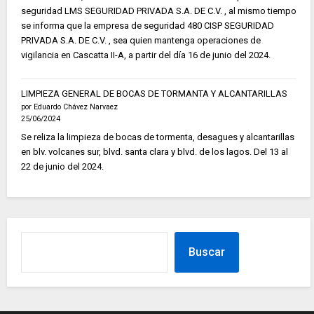
seguridad LMS SEGURIDAD PRIVADA S.A. DE C.V. , al mismo tiempo
se informa que la empresa de seguridad 480 CISP SEGURIDAD
PRIVADA S.A. DE C.V. , sea quien mantenga operaciones de
vigilancia en Cascatta II-A, a partir del día 16 de junio del 2024.
LIMPIEZA GENERAL DE BOCAS DE TORMANTA Y ALCANTARILLAS
por Eduardo Chávez Narvaez
25/06/2024
Se reliza la limpieza de bocas de tormenta, desagues y alcantarillas
en blv. volcanes sur, blvd. santa clara y blvd. de los lagos. Del 13 al
22 de junio del 2024.
Buscar