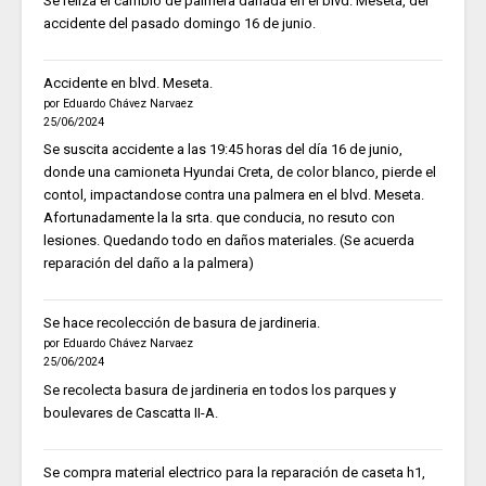
Se reliza el cambio de palmera dañada en el blvd. Meseta, del
accidente del pasado domingo 16 de junio.
Accidente en blvd. Meseta.
por Eduardo Chávez Narvaez
25/06/2024
Se suscita accidente a las 19:45 horas del día 16 de junio,
donde una camioneta Hyundai Creta, de color blanco, pierde el
contol, impactandose contra una palmera en el blvd. Meseta.
Afortunadamente la la srta. que conducia, no resuto con
lesiones. Quedando todo en daños materiales. (Se acuerda
reparación del daño a la palmera)
Se hace recolección de basura de jardineria.
por Eduardo Chávez Narvaez
25/06/2024
Se recolecta basura de jardineria en todos los parques y
boulevares de Cascatta II-A.
Se compra material electrico para la reparación de caseta h1,