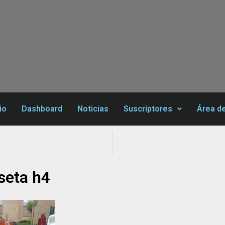
io
Dashboard
Noticias
Suscriptores
Área d
seta h4