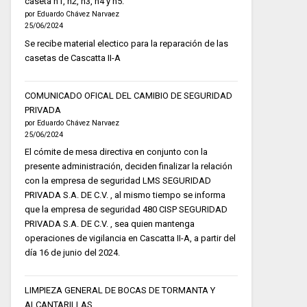
caseta h1, h2, h3, h4 y h5.
por Eduardo Chávez Narvaez
25/06/2024
Se recibe material electico para la reparación de las
casetas de Cascatta II-A
COMUNICADO OFICAL DEL CAMIBIO DE SEGURIDAD
PRIVADA
por Eduardo Chávez Narvaez
25/06/2024
El cómite de mesa directiva en conjunto con la
presente administración, deciden finalizar la relación
con la empresa de seguridad LMS SEGURIDAD
PRIVADA S.A. DE C.V. , al mismo tiempo se informa
que la empresa de seguridad 480 CISP SEGURIDAD
PRIVADA S.A. DE C.V. , sea quien mantenga
operaciones de vigilancia en Cascatta II-A, a partir del
día 16 de junio del 2024.
LIMPIEZA GENERAL DE BOCAS DE TORMANTA Y
ALCANTARILLAS