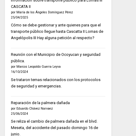
Información sobre transporte público para Lomas III
CASCATA II
por María de los Ángeles Domínguez Pérez
25/04/2025
Cómo se debe gestionar y ante quienes para que el
transporte público llegue hasta Cascatta II Lomas de
Angelópolis III Hay alguna petición al respecto?
Reunión con el Municipio de Ocoyucan y seguridad
pública.
por Marcos Leopoldo Guerra Leyva
16/10/2024
Se trataron temas relacionados con los protocolos
de seguridad y emergencias.
Reparación de la palmera dañada
por Eduardo Chávez Narvaez
25/06/2024
Se reliza el cambio de palmera dañada en el blvd.
Meseta, del accidente del pasado domingo 16 de
junio.