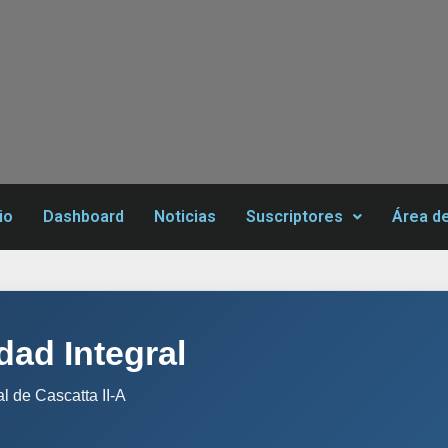
io
Dashboard
Noticias
Suscriptores
Área d
dad Integral
nal de Cascatta II-A