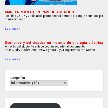
MANTENIMIENTO EN PARQUE ACUATICO
Los días 26, 27 y 28 de abril, permanecerá cerrado el parque acuatico, por
mantenimiento.
Leer más »
Gestiones y actividades en materia de eneregía eléctrica
A través del siguiente enlace podrán acceder al documento:
https://1drv.ms/b/s!AssZ89iW-vIyn9QLU-yG14UgbHWslw?e=HvUvan
Leer más »
Categorías