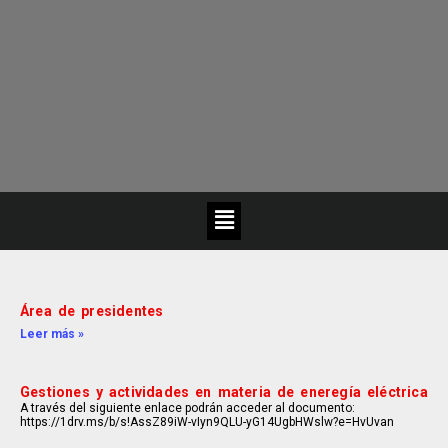
Área de presidentes
Leer más »
Gestiones y actividades en materia de eneregía eléctrica
A través del siguiente enlace podrán acceder al documento:
https://1drv.ms/b/s!AssZ89iW-vIyn9QLU-yG14UgbHWslw?e=HvUvan